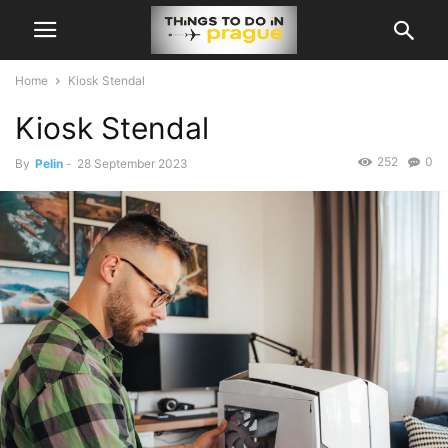
Home
Kiosk Stendal
Kiosk Stendal
252
0
By
Pelin
-
28 September 2023