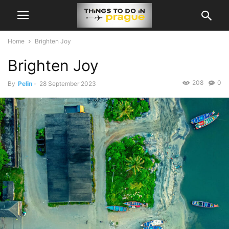
Home
Brighten Joy
Brighten Joy
208
0
By
Pelin
-
28 September 2023